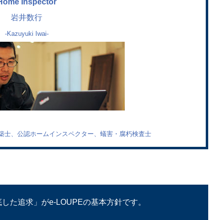
Home Inspector
岩井数行
-Kazuyuki Iwai-
築士、公認ホームインスペクター、蟻害・腐朽検査士
した追求」がe-LOUPEの基本方針です。