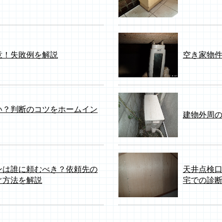
意！失敗例を解説
空き家物
い？判断のコツをホームイン
建物外周
ンは誰に頼むべき？依頼先の
天井点検
ぐ方法を解説
宅での診