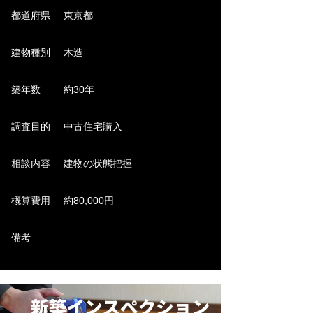
都道府県
東京都
建物種別
木造
築年数
約30年
調査目的
中古住宅購入
相談内容
建物の状態把握
概算費用
約80,000円
備考