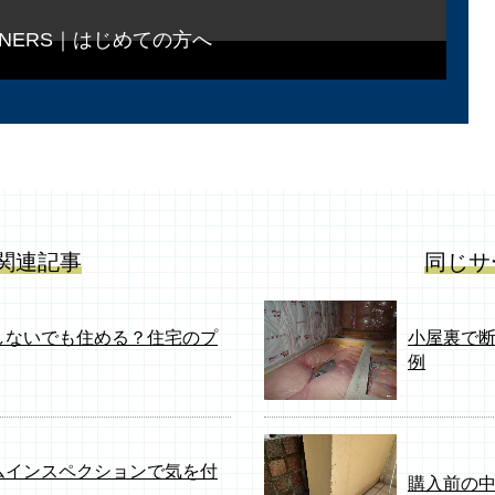
GINNERS｜はじめての方へ
関連記事
同じサ
しないでも住める？住宅のプ
小屋裏で
例
ムインスペクションで気を付
購入前の