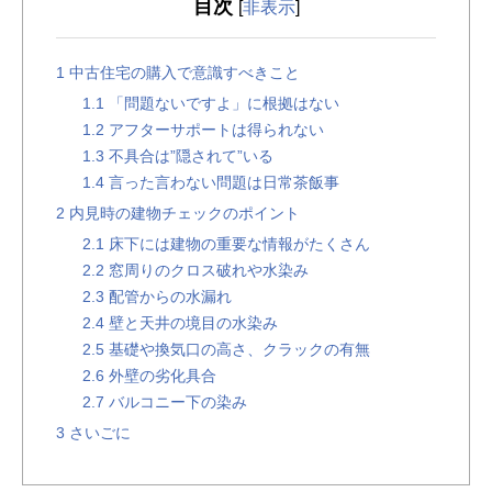
目次
[
非表示
]
1
中古住宅の購入で意識すべきこと
1.1
「問題ないですよ」に根拠はない
1.2
アフターサポートは得られない
1.3
不具合は”隠されて”いる
1.4
言った言わない問題は日常茶飯事
2
内見時の建物チェックのポイント
2.1
床下には建物の重要な情報がたくさん
2.2
窓周りのクロス破れや水染み
2.3
配管からの水漏れ
2.4
壁と天井の境目の水染み
2.5
基礎や換気口の高さ、クラックの有無
2.6
外壁の劣化具合
2.7
バルコニー下の染み
3
さいごに