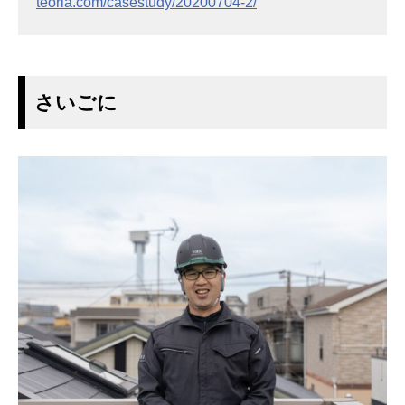
teoria.com/casestudy/20200704-2/
さいごに