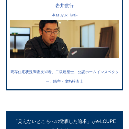
岩井数行
-Kazuyuki Iwai-
既存住宅状況調査技術者、二級建築士、公認ホームインスペクタ
ー、蟻害・腐朽検査士
「見えないところへの徹底した追求」がe-LOUPE