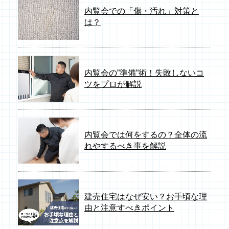
内覧会での「傷・汚れ」対策と
は？
内覧会の”準備”術！失敗しないコ
ツをプロが解説
内覧会では何をするの？全体の流
れやするべき事を解説
建売住宅はなぜ安い？お手頃な理
由と注意すべきポイント