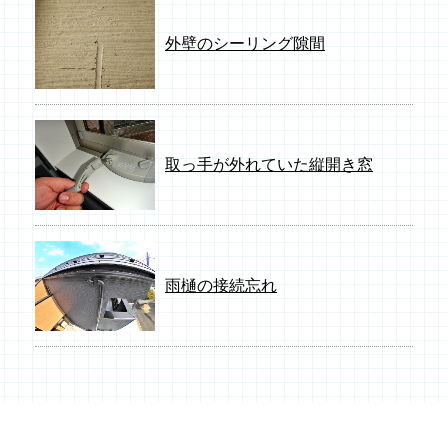
外壁のシーリング隙間
取っ手が外れていた縦開き窓
雨樋の接続忘れ