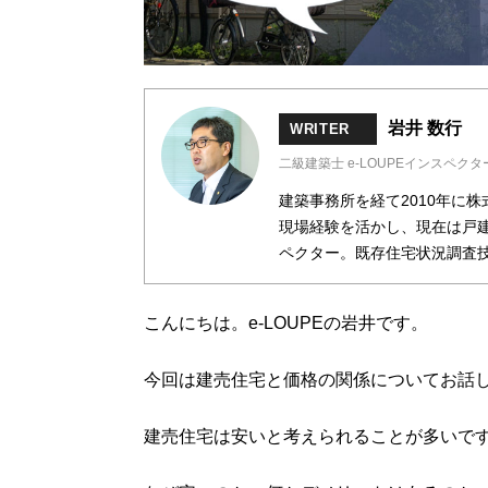
岩井 数行
WRITER
二級建築士 e-LOUPEインスペクタ
建築事務所を経て2010年に
現場経験を活かし、現在は戸建
ペクター。既存住宅状況調査
こんにちは。e-LOUPEの岩井です。
今回は建売住宅と価格の関係についてお話
建売住宅は安いと考えられることが多いで