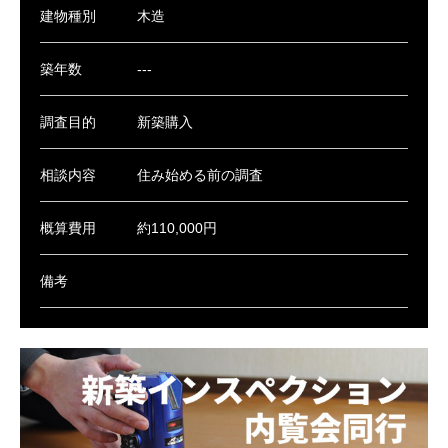
建物種別
木造
築年数
---
調査目的
新築購入
相談内容
住み始める前の調査
概算費用
約110,000円
備考