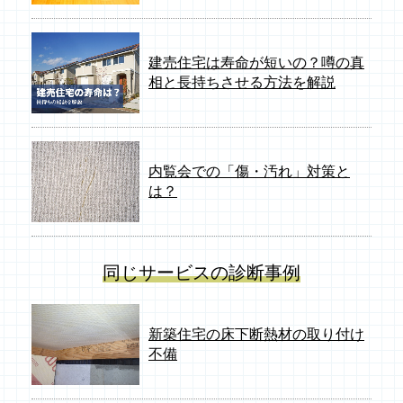
建売住宅は寿命が短いの？噂の真
相と長持ちさせる方法を解説
内覧会での「傷・汚れ」対策と
は？
同じサービスの診断事例
新築住宅の床下断熱材の取り付け
不備