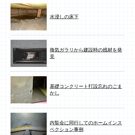
水浸しの床下
換気ガラリから建設時の残材を発
見
基礎コンクリート打設忘れのごま
かし
内覧会に同行してのホームインス
ペクション事例