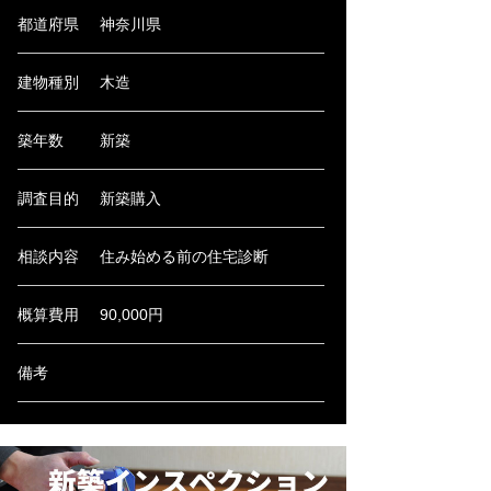
都道府県
神奈川県
建物種別
木造
築年数
新築
調査目的
新築購入
相談内容
住み始める前の住宅診断
概算費用
90,000円
備考