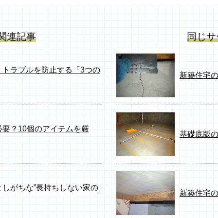
関連記事
同じサ
、トラブルを防止する「3つの
新築住宅
要？10個のアイテムを厳
基礎底版
しがちな”長持ちしない家の
新築住宅