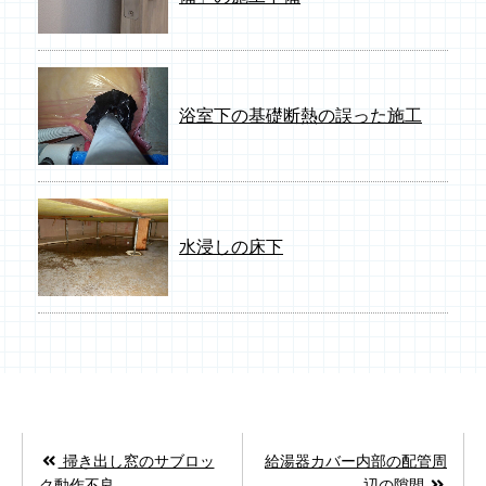
浴室下の基礎断熱の誤った施工
水浸しの床下
掃き出し窓のサブロッ
給湯器カバー内部の配管周
ク動作不良
辺の隙間