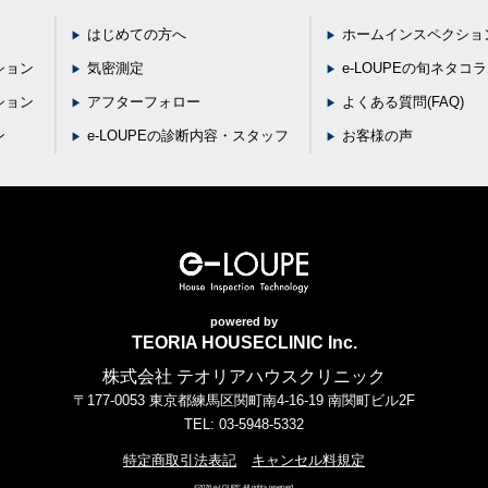
はじめての方へ
ホームインスペクショ
ション
気密測定
e-LOUPEの旬ネタコ
ション
アフターフォロー
よくある質問(FAQ)
ン
e-LOUPEの診断内容・スタッフ
お客様の声
powered by
TEORIA HOUSECLINIC Inc.
株式会社 テオリアハウスクリニック
〒177-0053 東京都練馬区関町南4-16-19 南関町ビル2F
TEL: 03-5948-5332
特定商取引法表記
キャンセル料規定
©2026 e-LOUPE All rights reserved.